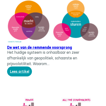
veel
risico’s
voor
de
economie
Systeemverandering
, 
Trias economica
De wet van de remmende voorsprong
Het huidige systeem is onhaalbaar en zeer
afhankelijk van geopolitiek, schaarste en
prijsvolatiliteit. Waarom…
:
Lees artikel
De
wet
van
de
remmende
voorsprong