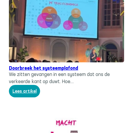
Systeemverandering
, 
Trias economica
Doorbreek het systeemplafond
We zitten gevangen in een systeem dat ons de
verkeerde kant op duwt. Hoe…
:
Lees artikel
Doorbreek
het
systeemplafond