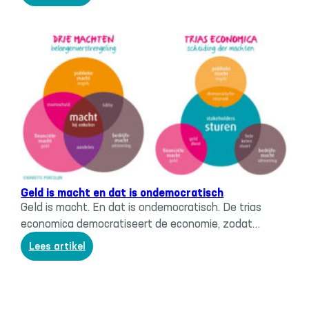
Hoe
halen
we
de
groeidwang
uit
de
economie?
Trias economica
, 
Werk & geld
Geld is macht en dat is ondemocratisch
Geld is macht. En dat is ondemocratisch. De trias
economica democratiseert de economie, zodat…
:
Lees artikel
Geld
is
macht
en