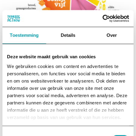
Consumptie & dagelijkse keuzes
, 
Verborgen Impact
Toestemming
Details
Over
Nieuwe Schijf van Vijf
Het Voedingscentrum heeft een nieuwe Schijf van Vijf
uitgebracht met een gezond en duurzaam…
Deze website maakt gebruik van cookies
:
Lees artikel
We gebruiken cookies om content en advertenties te
Nieuwe
Schijf
personaliseren, om functies voor social media te bieden
van
en om ons websiteverkeer te analyseren. Ook delen we
Vijf
informatie over uw gebruik van onze site met onze
partners voor social media, adverteren en analyse. Deze
partners kunnen deze gegevens combineren met andere
informatie die u aan ze heeft verstrekt of die ze hebben
verzameld op basis van uw gebruik van hun services.
Toestemmingsselectie