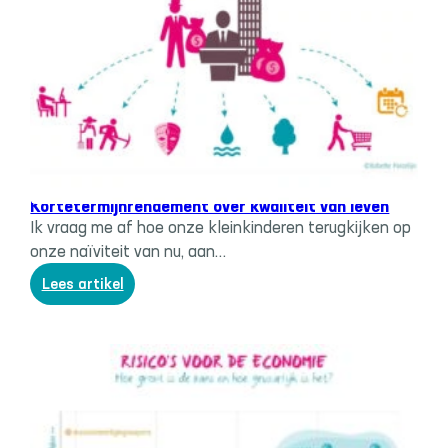
Systeemverandering
, 
Trias economica
Kortetermijnrendement over kwaliteit van leven
Ik vraag me af hoe onze kleinkinderen terugkijken op
onze naïviteit van nu, aan…
:
Lees artikel
Kortetermijnrendement
over
kwaliteit
van
leven