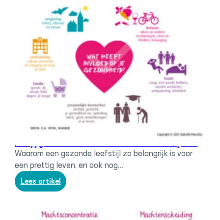
dat
is
ondemocratisch
Tools & tips
Heb jij gezonde voornemens voor het nieuwe jaar?
Waarom een gezonde leefstijl zo belangrijk is voor
een prettig leven, en ook nog…
:
Lees artikel
Heb
jij
gezonde