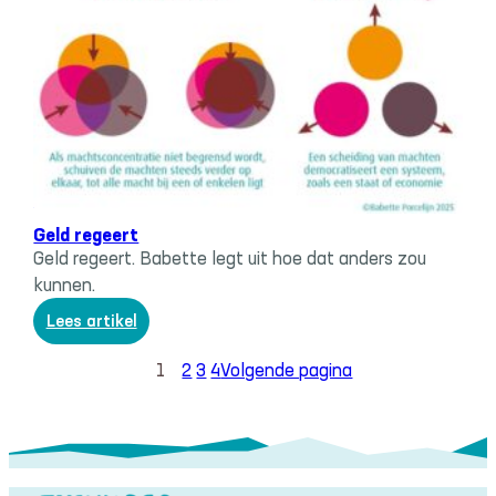
voornemens
voor
het
nieuwe
jaar?
Systeemverandering
, 
Trias economica
, 
Werk & geld
Geld regeert
Geld regeert. Babette legt uit hoe dat anders zou
kunnen.
:
Lees artikel
Geld
regeert
1
2
3
4
Volgende pagina