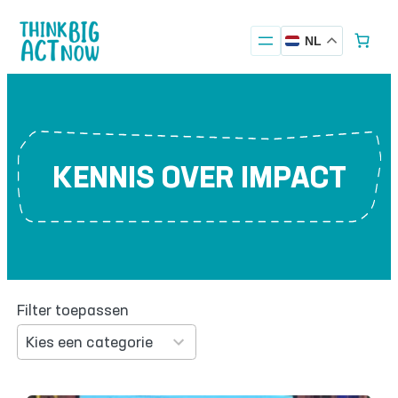
Ga
naar
NL
de
inhoud
KENNIS OVER IMPACT
Filter toepassen
13
results
Kies een categorie
available