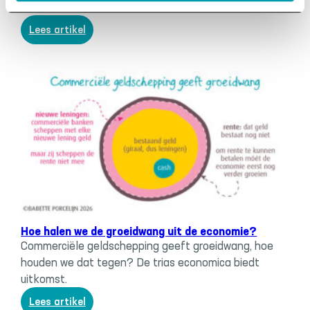
Babette ziet dat anders.
:
Lees artikel
Is
groeidwang
een
dieper
menselijk
probleem?
Consumptie & dagelijkse keuzes
, 
Trias economica
Hoe halen we de groeidwang uit de economie?
Commerciële geldschepping geeft groeidwang, hoe
houden we dat tegen? De trias economica biedt
uitkomst.
:
Lees artikel