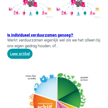
Systeemverandering
, 
Trias economica
Is individueel verduurzamen genoeg?
Werkt verduurzamen eigenlijk wel als we het alleen bij
ons eigen gedrag houden, of…
:
Lees artikel
Is
individueel
verduurzamen
genoeg?