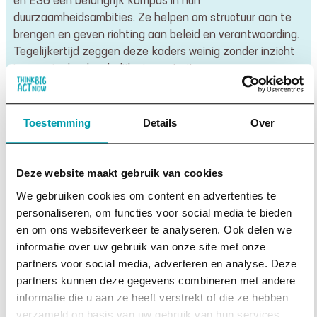
en ESG een belangrijk kompas in hun
duurzaamheidsambities. Ze helpen om structuur aan te
brengen en geven richting aan beleid en verantwoording.
Tegelijkertijd zeggen deze kaders weinig zonder inzicht
in waar je daadwerkelijke impact zit.
Think Big Act Now helpt organisaties om deze kaders
niet alleen af te vinken, maar ze te vullen met inhoud.
Toestemming
Details
Over
Door inzicht te geven in de échte impact, inclusief de
verborgen impact, zorgen we dat duurzaamheidsbeleid
niet alleen klopt op papier, maar ook daadwerkelijk
Deze website maakt gebruik van cookies
bijdraagt aan positieve verandering.
We gebruiken cookies om content en advertenties te
personaliseren, om functies voor social media te bieden
Daarnaast helpen we organisaties om medewerkers mee
en om ons websiteverkeer te analyseren. Ook delen we
te nemen in dit proces. We maken inzichtelijk waarom
informatie over uw gebruik van onze site met onze
deze certificeringen belangrijk zijn, welke waarde ze
partners voor social media, adverteren en analyse. Deze
toevoegen en hoe ze bijdragen aan de bredere impact
partners kunnen deze gegevens combineren met andere
van de organisatie. Naast het creëren van motivatie,
informatie die u aan ze heeft verstrekt of die ze hebben
vertalen we complexe datapunten naar begrijpelijke
verzameld op basis van uw gebruik van hun services.