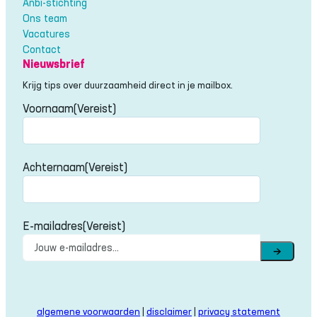
Anbi-stichting
Ons team
Vacatures
Contact
Nieuwsbrief
Krijg tips over duurzaamheid direct in je mailbox.
Voornaam
(Vereist)
Voornaam
Achternaam
(Vereist)
Achternaam
E-mailadres
(Vereist)
→
algemene voorwaarden
|
disclaimer
|
privacy statement