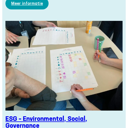
:
Meer informatie
CSRD
–
Corporate
Sustainability
Reporting
Directive
ESG – Environmental, Social,
Governance