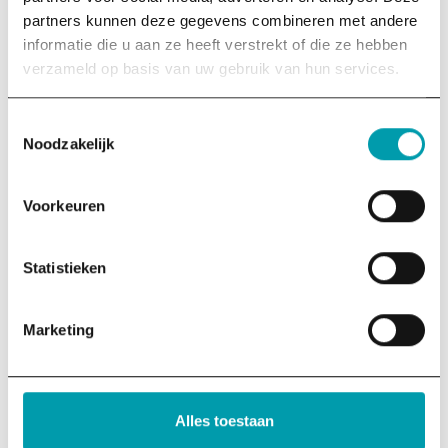
Wie steunen ons?
partners kunnen deze gegevens combineren met andere
DONATEURS
informatie die u aan ze heeft verstrekt of die ze hebben
verzameld op basis van uw gebruik van hun services.
Deze organisaties dragen ons een warm hart toe en
steunen ons financieel.
Toestemmingsselectie
Noodzakelijk
Voorkeuren
Statistieken
Marketing
Alles toestaan