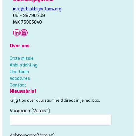
info@thinkbigactnow.org
06 – 39790209
KvK 75385848
LinkedIn
Instagram
Over ons
Onze missie
Anbi-stichting
Ons team
Vacatures
Contact
Nieuwsbrief
Krijg tips over duurzaamheid direct in je mailbox.
Voornaam
(Vereist)
Voornaam
Achternaam
(Vereist)