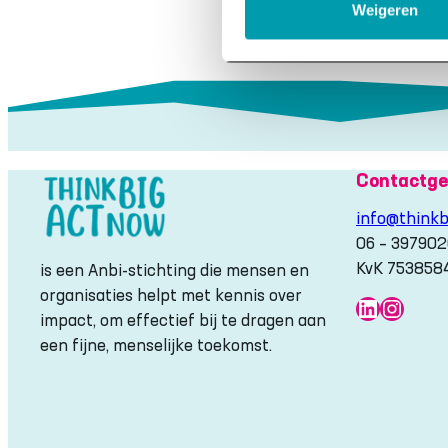
–
Weigeren
Economie
zonder
verborgen
impact
Contactge
info@thinkb
06 – 39790
KvK 753858
is een Anbi-stichting die mensen en
organisaties helpt met kennis over
LinkedIn
Insta
impact, om effectief bij te dragen aan
een fijne, menselijke toekomst.