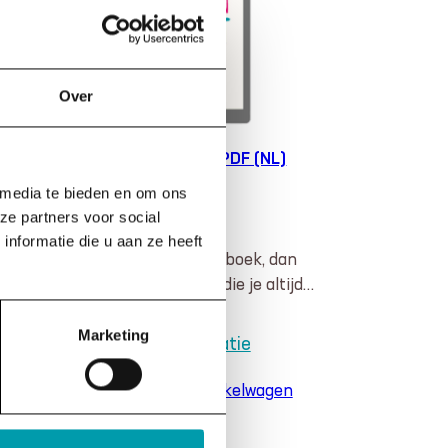
Over
De verborgen impact – PDF (NL)
 media te bieden en om ons
€
15,00
ze partners voor social
nformatie die u aan ze heeft
Kies je voor een digitaal boek, dan
?
kies je voor een variant die je altijd…
Marketing
:
Meer informatie
De
Toevoegen aan winkelwagen
gen
verborgen
t
impact