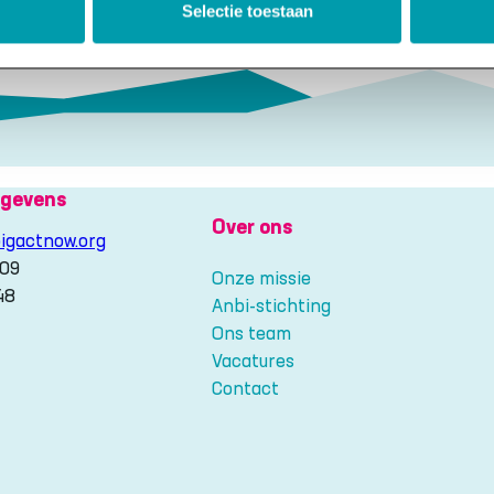
–
–
Selectie toestaan
PDF
Paper
(NL)
(NL)
gevens
Over ons
igactnow.org
209
Onze missie
48
Anbi-stichting
Ons team
gram
Vacatures
Contact