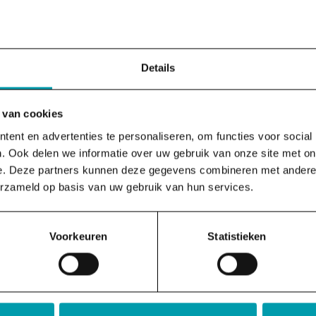
Details
mica – PDF (NL)
De verborgen impact – Paperback
 van cookies
(NL)
ent en advertenties te personaliseren, om functies voor social
€
25,99
. Ook delen we informatie over uw gebruik van onze site met on
e. Deze partners kunnen deze gegevens combineren met andere i
Hou je toch meer van lezen in een
 digitaal boek, dan
erzameld op basis van uw gebruik van hun services.
echt boek dat je kunt vasthouden
variant die je altijd…
De…
Voorkeuren
Statistieken
:
:
 informatie
Meer informatie
De
De
 aan winkelwagen
Koop bij Libris
trias
verbor
economica
impac