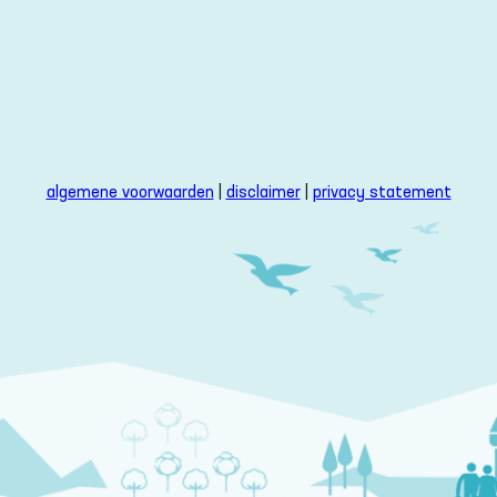
algemene voorwaarden
|
disclaimer
|
privacy statement