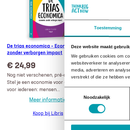
Toestemming
De trias economica – Economie
De trias econo
Deze website maakt gebruik
zonder verborgen impact
We gebruiken cookies om cont
€
24,99
€
15,00
websiteverkeer te analyseren
media, adverteren en analys
Nog niet verschenen, pré-order nu!
Kies je voor een
verstrekt of die ze hebben v
Stel je een economie voor die werkt
kies je voor een 
voor iedereen: mensen…
Toestemmingsselectie
Noodzakelijk
:
Meer informatie
Meer
De
Koop bij Libris
Toevoegen
trias
economica