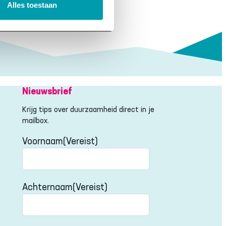
–
Alles toestaan
back
PDF
(NL)
Nieuwsbrief
Krijg tips over duurzaamheid direct in je
mailbox.
Voornaam
(Vereist)
Voornaam
Achternaam
(Vereist)
Achternaam