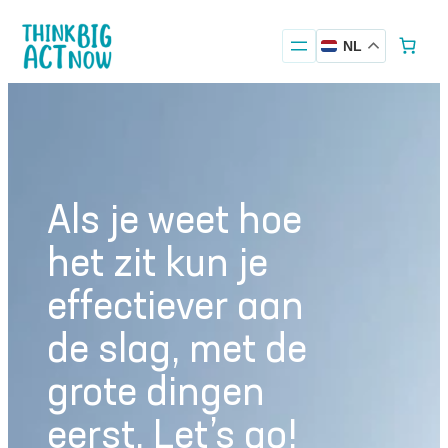
Ga
naar
NL
de
inhoud
Als je weet hoe
het zit kun je
effectiever aan
de slag, met de
grote dingen
eerst. Let’s go!