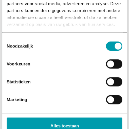
partners voor social media, adverteren en analyse. Deze
partners kunnen deze gegevens combineren met andere
Onze boeken
informatie die u aan ze heeft verstrekt of die ze hebben
De Trias Economica – paperback (NL) In De trias
verzameld op basis van uw gebruik van hun services.
economica geeft Babette Porcelijn zichzelf de…
:
Meer informatie
Toestemmingsselectie
Onze
Noodzakelijk
boeken
Voorkeuren
Statistieken
Marketing
Lezingen over duurzaamheid
Alles toestaan