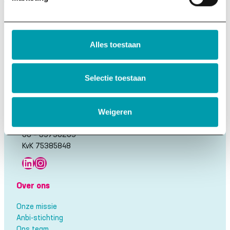
Alles toestaan
is een Anbi-stichting die mensen en organisaties helpt met
kennis over impact, om effectief bij te dragen aan een
Selectie toestaan
fijne, menselijke toekomst.
Contactgegevens
Weigeren
info@thinkbigactnow.org
06 – 39790209
KvK 75385848
LinkedIn
Instagram
Over ons
Onze missie
Anbi-stichting
Ons team