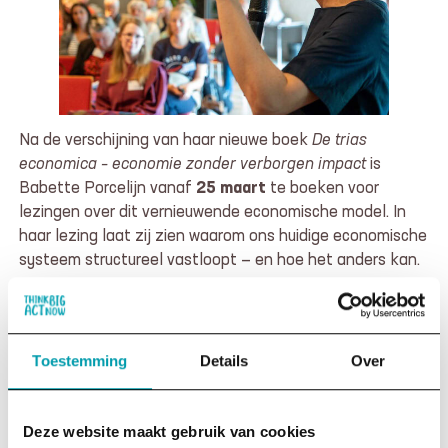
Na de verschijning van haar nieuwe boek
De trias
economica – economie zonder verborgen impact
is
Babette Porcelijn vanaf
25 maart
te boeken voor
lezingen over dit vernieuwende economische model. In
haar lezing laat zij zien waarom ons huidige economische
systeem structureel vastloopt — en hoe het anders kan.
De trias economica is een fundamenteel herontwerp van
de economische spelregels. Net zoals de trias politica
ooit de politieke macht democratiseerde, doorbreekt de
Toestemming
Details
Over
trias economica de concentratie van economische macht
tussen grote bedrijven, de financiële sector en
overheden. Babette maakt inzichtelijk hoe verborgen
Deze website maakt gebruik van cookies
impact ontstaat, waarom goedbedoelde oplossingen