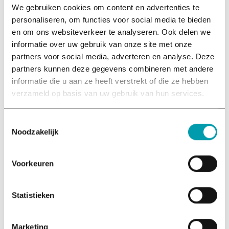
tekortschieten en welke systeemverandering nodig is
We gebruiken cookies om content en advertenties te
om economie weer ten dienste te laten staan van mens
personaliseren, om functies voor social media te bieden
en natuur.
en om ons websiteverkeer te analyseren. Ook delen we
informatie over uw gebruik van onze site met onze
De lezing biedt overzicht, taal en richting voor
partners voor social media, adverteren en analyse. Deze
organisaties die verder willen kijken dan
partners kunnen deze gegevens combineren met andere
symptoombestrijding. Met heldere analyses en concrete
informatie die u aan ze heeft verstrekt of die ze hebben
handvatten geeft Babette bestuurders, beleidsmakers
verzameld op basis van uw gebruik van hun services.
en professionals grip op complexe vraagstukken rond
economie, duurzaamheid en democratie.
Toestemmingsselectie
Tijdelijke actie
Noodzakelijk
Voor een beperkte periode is een standaard Trias-lezing
te boeken onder speciale voorwaarden, inclusief afname
Voorkeuren
van 100 boeken. Het aantal beschikbare lezingen is
beperkt.
Statistieken
Meer informatie en het aanvraagformulier zijn te vinden
op de
pagina
Trias-lezingen
.
Marketing