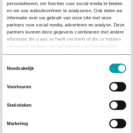
personaliseren, om functies voor social media te bieden
en om ons websiteverkeer te analyseren. Ook delen we
AANVRAAG TRIAS ECONOMICA LEZING
informatie over uw gebruik van onze site met onze
partners voor social media, adverteren en analyse. Deze
Naam
(Vereist)
partners kunnen deze gegevens combineren met andere
Voornaam
informatie die u aan ze heeft verstrekt of die ze hebben
verzameld op basis van uw gebruik van hun services.
Achternaam
Toestemmingsselectie
Noodzakelijk
Organisatie
(Vereist)
Voorkeuren
Statistieken
Wat is je mail adres?
(Vereist)
Marketing
Wat is je telefoonnummer?
(Vereist)