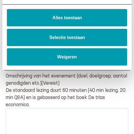
Alles toestaan
Wat wil je aanvragen? (Selecteer één optie)
(Vereist)
1. Ik wil een offerte aanvragen voor een lezing over de
Selectie toestaan
Trias Economica.
2. Ik wil graag overleggen over een maatwerkoptie
(bijv. meerdere lezingen of een aangepast
Weigeren
programma).
Omschrijving van het evenement (doel, doelgroep, aantal
genodigden etc.)
(Vereist)
De standaard lezing duurt 60 minuten (40 min lezing, 20
min Q&A) en is gebaseerd op het boek De trias
economica.