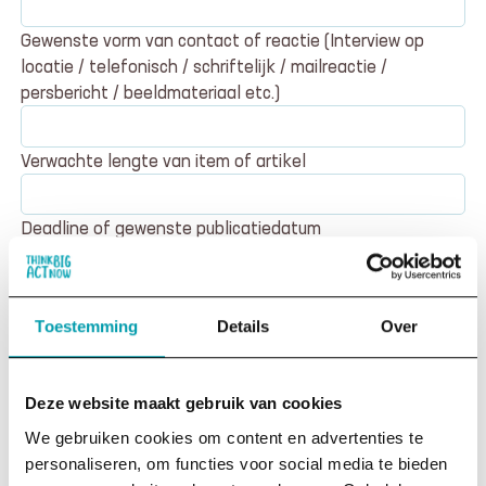
Gewenste vorm van contact of reactie (Interview op
locatie / telefonisch / schriftelijk / mailreactie /
persbericht / beeldmateriaal etc.)
Verwachte lengte van item of artikel
Deadline of gewenste publicatiedatum
Onderwerp van de productie / insteek
Toestemming
Details
Over
Ik wil meer informatie over:
Deze website maakt gebruik van cookies
Een media optreden van Babette
We gebruiken cookies om content en advertenties te
Meewerken aan een productie
personaliseren, om functies voor social media te bieden
Achtergrond informatie en onderzoek voor onze