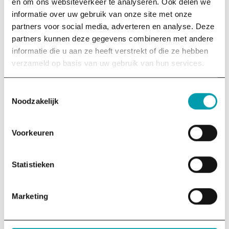
en om ons websiteverkeer te analyseren. Ook delen we
productie
informatie over uw gebruik van onze site met onze
partners voor social media, adverteren en analyse. Deze
Omschrijf zo duidelijk mogelijk je vraag/verzoek:
(Vereist)
partners kunnen deze gegevens combineren met andere
Vermeld bijv. onderwerp, insteek, timing, format en
informatie die u aan ze heeft verstrekt of die ze hebben
eventuele verwachtingen.
verzameld op basis van uw gebruik van hun services.
Toestemmingsselectie
Noodzakelijk
Voorkeuren
Statistieken
Marketing
Versturen