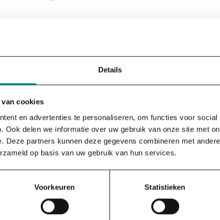
 als banken geld uitlenen, willen ze daar rendement op 
Details
ner betalen boven op de aflossing. Dat geld moet ergen
 van cookies
ent en advertenties te personaliseren, om functies voor social
n uitgegeven, en dat is meer dan 90 procent van het gel
. Ook delen we informatie over uw gebruik van onze site met on
betalen. Zonder groei kunnen leners de rente niet betale
e. Deze partners kunnen deze gegevens combineren met andere i
erzameld op basis van uw gebruik van hun services.
e oplossing logisch. In het huidige systeem is er een o
 trekt deze twee machten uit elkaar.
Voorkeuren
Statistieken
n, bijvoorbeeld door die terug in handen te geven aan 
merciële domein te halen. Die worden dan niet-commerci