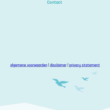
Contact
algemene voorwaarden
|
disclaimer
|
privacy statement