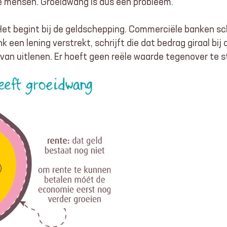
ste mensen. Groeidwang is dus een probleem.
Het begint bij de geldschepping. Commerciële banken sc
ank een lening verstrekt, schrijft die dat bedrag giraal b
van uitlenen. Er hoeft geen reële waarde tegenover te st