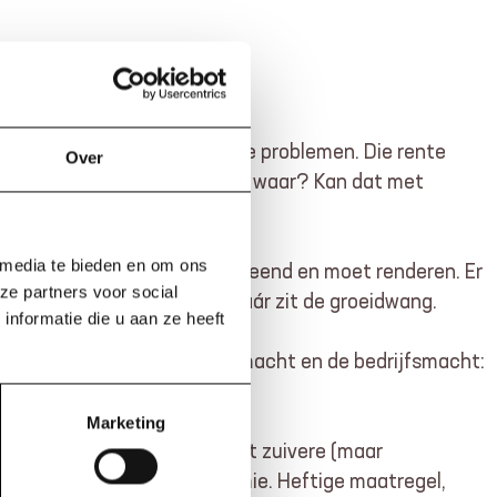
maken. Daar beginnen de echte problemen. Die rente
Over
s anders vandaan komen. Maar waar? Kan dat met
 media te bieden en om ons
d. Het meeste geld is dus geleend en moet renderen. Er
ze partners voor social
n en stort het systeem in. Dáár zit de groeidwang.
nformatie die u aan ze heeft
verlap tussen de financiële macht en de bedrijfsmacht:
Marketing
de centrale banken. De meest zuivere (maar
eel, dienend aan de economie. Heftige maatregel,