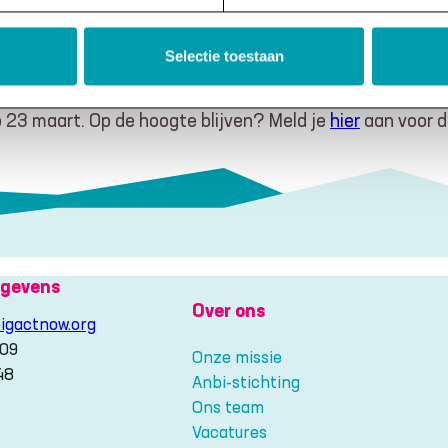
 gezonder.
Selectie toestaan
p 23 maart. Op de hoogte blijven? Meld je
hier
aan voor d
gevens
Over ons
igactnow.org
209
Onze missie
48
Anbi-stichting
Ons team
gram
Vacatures