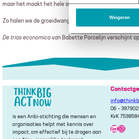
maar het maakt het hele systeem in een klap een stuk
Weigeren
Zo halen we de groeidwang uit het systeem.
De trias economica
van Babette Porcelijn verschijnt o
Contactge
info@thinkb
06 – 39790
KvK 753858
is een Anbi-stichting die mensen en
organisaties helpt met kennis over
LinkedIn
Insta
impact, om effectief bij te dragen aan