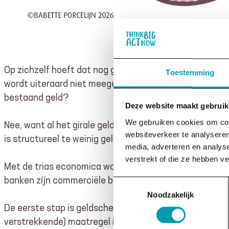
Op zichzelf hoeft dat nog geen probleem te zijn, maar
Toestemming
wordt uiteraard niet meegefinancierd, die moet de le
bestaand geld?
Deze website maakt gebruik
We gebruiken cookies om cont
Nee, want al het girale geld is door commerciële banke
websiteverkeer te analyseren
is structureel te weinig geld in omloop om de rente te 
media, adverteren en analys
verstrekt of die ze hebben v
Met de trias economica worden zowel het probleem als d
banken zíjn commerciële bedrijven. De trias economica
Toestemmingsselectie
Noodzakelijk
De eerste stap is geldschepping niet-commercieel make
verstrekkende) maatregel is om de banken uit het com