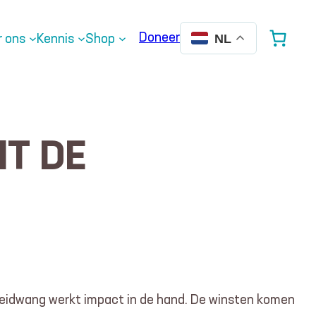
Doneer
r ons
Kennis
Shop
NL
IT DE
roeidwang werkt impact in de hand. De winsten komen