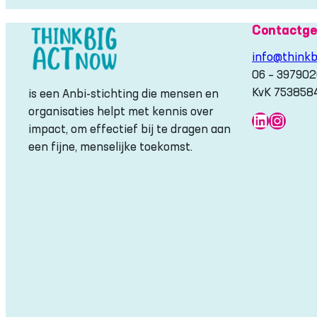
Contactge
info@thinkb
06 – 39790
KvK 753858
is een Anbi-stichting die mensen en
organisaties helpt met kennis over
LinkedIn
Insta
impact, om effectief bij te dragen aan
een fijne, menselijke toekomst.