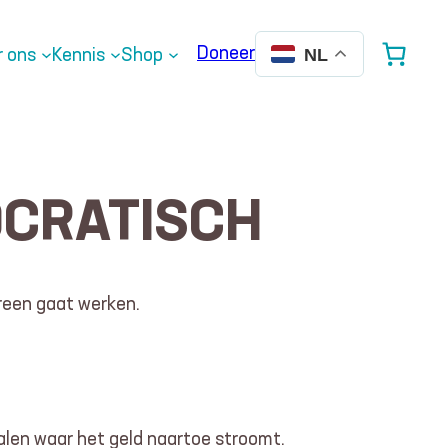
Doneer
r ons
Kennis
Shop
NL
OCRATISCH
reen gaat werken.
len waar het geld naartoe stroomt.