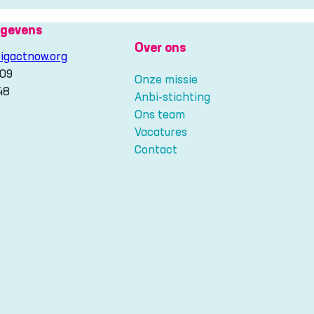
gevens
Over ons
igactnow.org
209
Onze missie
48
Anbi-stichting
Ons team
gram
Vacatures
Contact