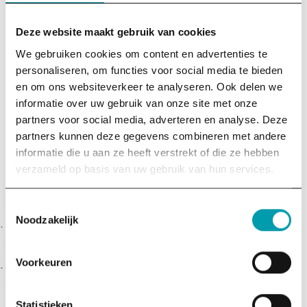
Deze website maakt gebruik van cookies
We gebruiken cookies om content en advertenties te
personaliseren, om functies voor social media te bieden
CSRD draait om de transitie van een economie in
en om ons websiteverkeer te analyseren. Ook delen we
polycrisis naar een veilige, gezonde, toekomstbestendige
informatie over uw gebruik van onze site met onze
economie. Als je CSRD zo oppakt, maak je het de game
partners voor social media, adverteren en analyse. Deze
changer die de wereld zo hard nodig heeft.
partners kunnen deze gegevens combineren met andere
informatie die u aan ze heeft verstrekt of die ze hebben
Hoe word je duurzame koploper?
verzameld op basis van uw gebruik van hun services.
Je kunt CSRD (of verduurzamen) op verschillende manieren
benaderen. Een paar voorbeelden:
Toestemmingsselectie
Noodzakelijk
Je doet een minimale inspanning om door de audit te komen
en boetes te voorkomen.
Voorkeuren
Je gaat voor een strategische koerswijziging om tenminste
problematische afhankelijkheden en andere risico’s voor te
zijn; je beperkt de schade.
Statistieken