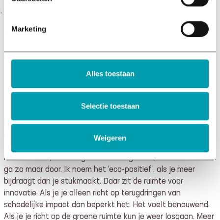
Je omarmt CSRD volledig; je wordt een duurzame koploper.
Je stelt een levende, veilige planeet en een menselijke
Marketing
wereld voorop. Geld is een middel om je positieve slagkracht
te vergroten, geen doel op zich. Dat doe je met integer,
rechtvaardig beleid.
Alles toestaan
‘Vertel, hoe word ik duurzame koploper dan?’ Je begint bij de
kern: je business. Is dat wat de wereld nodig heeft? Je
ontwikkelt een businessmodel waarmee je bijdraagt aan de
Selectie toestaan
oplossingen in plaats van de problemen; je verdient je geld
bijvoorbeeld met vervuiling opruimen, bossen aanplanten,
natuur beschermen, onderwijs voor meisjes in landen waar
Weigeren
dat niet vanzelf spreekt, emancipatie van vrouwen en
minderheden, circulair grondstoffengebruik, consuminderen…
ga zo maar door. Ik noem het ‘eco-positief’, als je meer
bijdraagt dan je stukmaakt. Daar zit de ruimte voor
innovatie. Als je je alleen richt op terugdringen van
schadelijke impact dan beperkt het. Het voelt benauwend.
Als je je richt op de groene ruimte kun je weer losgaan. Meer