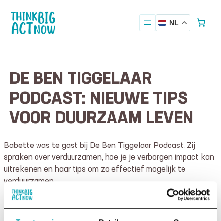
Ga
naar
NL
de
inhoud
DE BEN TIGGELAAR
PODCAST: NIEUWE TIPS
VOOR DUURZAAM LEVEN
Babette was te gast bij De Ben Tiggelaar Podcast. Zij
spraken over verduurzamen, hoe je je verborgen impact kan
uitrekenen en haar tips om zo effectief mogelijk te
verduurzamen.
Luister de aflevering hieronder of bij
De Ben Tiggelaar
Podcast
.