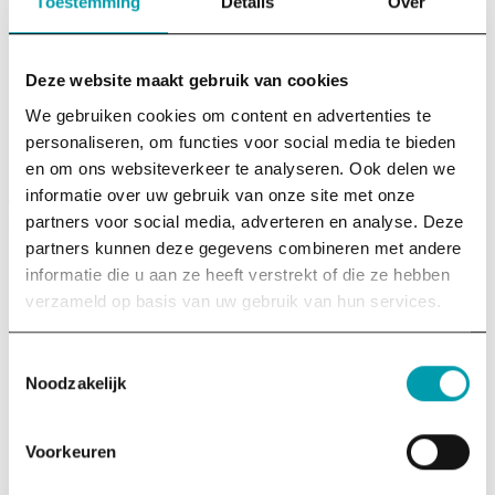
Toestemming
Details
Over
Deze website maakt gebruik van cookies
We gebruiken cookies om content en advertenties te
personaliseren, om functies voor social media te bieden
en om ons websiteverkeer te analyseren. Ook delen we
informatie over uw gebruik van onze site met onze
partners voor social media, adverteren en analyse. Deze
partners kunnen deze gegevens combineren met andere
informatie die u aan ze heeft verstrekt of die ze hebben
verzameld op basis van uw gebruik van hun services.
is een Anbi-stichting die mensen en organisaties helpt met
Toestemmingsselectie
kennis over impact, om effectief bij te dragen aan een
Noodzakelijk
fijne, menselijke toekomst.
Contactgegevens
Voorkeuren
info@thinkbigactnow.org
06 – 39790209