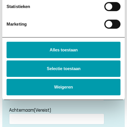
KvK 75385848
Statistieken
LinkedIn
Instagram
Marketing
Over ons
Onze missie
Anbi-stichting
Alles toestaan
Ons team
Vacatures
Contact
Nieuwsbrief
Selectie toestaan
Krijg tips over duurzaamheid direct in je mailbox.
Voornaam
(Vereist)
Weigeren
Voornaam
Achternaam
(Vereist)