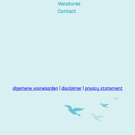
Vacatures
Contact
algemene voorwaarden
|
disclaimer
|
privacy statement