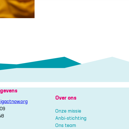
gevens
Over ons
igactnow.org
209
Onze missie
48
Anbi-stichting
Ons team
gram