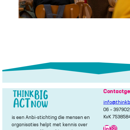
Contactge
info@thinkb
06 – 39790
KvK 753858
is een Anbi-stichting die mensen en
organisaties helpt met kennis over
LinkedIn
Insta