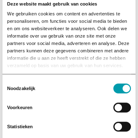
Deze website maakt gebruik van cookies
We gebruiken cookies om content en advertenties te
personaliseren, om functies voor social media te bieden
en om ons websiteverkeer te analyseren. Ook delen we
informatie over uw gebruik van onze site met onze
partners voor social media, adverteren en analyse. Deze
partners kunnen deze gegevens combineren met andere
informatie die u aan ze heeft verstrekt of die ze hebben
is een Anbi-stichting die mensen en organisaties helpt met
verzameld op basis van uw gebruik van hun services.
kennis over impact, om effectief bij te dragen aan een
fijne, menselijke toekomst.
Toestemmingsselectie
Contactgegevens
Noodzakelijk
info@thinkbigactnow.org
06 – 39790209
Voorkeuren
KvK 75385848
LinkedIn
Instagram
Statistieken
Over ons