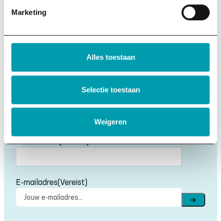
Marketing
Onze missie
Anbi-stichting
Ons team
Vacatures
Alles toestaan
Contact
Nieuwsbrief
Krijg tips over duurzaamheid direct in je mailbox.
Selectie toestaan
Voornaam
(Vereist)
Weigeren
Voornaam
Achternaam
(Vereist)
Achternaam
E-mailadres
(Vereist)
→