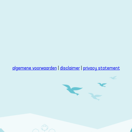
algemene voorwaarden
|
disclaimer
|
privacy statement