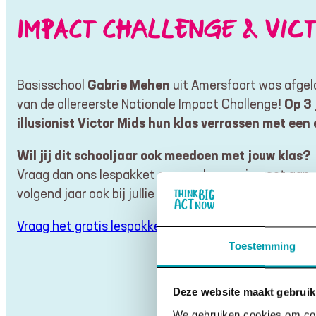
IMPACT CHALLENGE & VICT
Gabrie Mehen
Basisschool
uit Amersfoort was afgel
Op 3 
van de allereerste Nationale Impact Challenge!
illusionist Victor Mids hun klas verrassen met een
Wil jij dit schooljaar ook meedoen met jouw klas?
Vraag dan ons lespakket over verborgen impact aan.
volgend jaar ook bij jullie een te gekke show in de kla
Vraag het gratis lespakket aan
Toestemming
Deze website maakt gebruik
We gebruiken cookies om cont