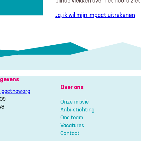
blinde vlekken over het hoofd ziet
Ja, ik wil mijn impact uitrekenen
gevens
Over ons
igactnow.org
209
Onze missie
48
Anbi-stichting
Ons team
gram
Vacatures
Contact