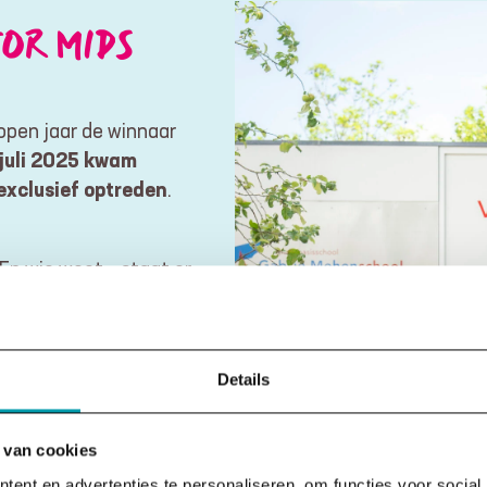
OR MIDS
open jaar de winnaar
juli 2025 kwam
 exclusief optreden
.
 En wie weet… staat er
s!
Details
 van cookies
ent en advertenties te personaliseren, om functies voor social