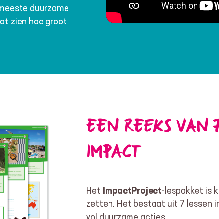
de meeste duurzame
aat zien hoe groot
EEN REEKS VAN 7
IMPACT
ImpactProject
Het
-lespakket is k
zetten. Het bestaat uit 7 lessen 
vol duurzame acties.