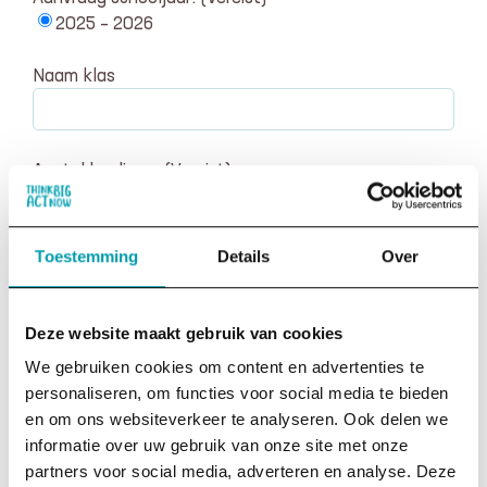
2025 – 2026
Naam klas
Aantal leerlingen
(Vereist)
Toestemming
Details
Over
Digibord aanwezig?
(Vereist)
Ja
Nee
Deze website maakt gebruik van cookies
Ja, we hebben een Lesson Up account
(Vereist)
We gebruiken cookies om content en advertenties te
Ja
personaliseren, om functies voor social media te bieden
Nee
en om ons websiteverkeer te analyseren. Ook delen we
informatie over uw gebruik van onze site met onze
Hoe ben je bij ons lespakket terechtgekomen?
partners voor social media, adverteren en analyse. Deze