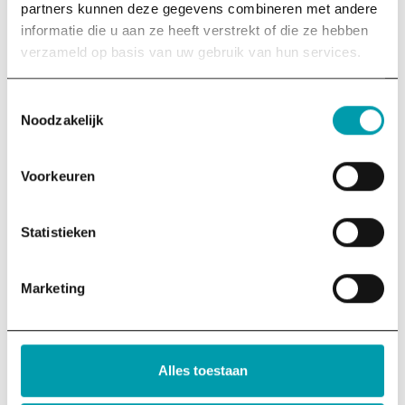
(Vereist)
partners kunnen deze gegevens combineren met andere
Via een nieuwsbrief van de gemeente
informatie die u aan ze heeft verstrekt of die ze hebben
Via social media van de gemeente
verzameld op basis van uw gebruik van hun services.
Via een collega
Via een brief van stichting Think Big Act Now
Toestemmingsselectie
Anders
Noodzakelijk
Voorkeuren
Statistieken
Marketing
Alles toestaan