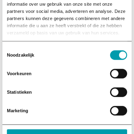
kennis over impact, om effectief bij te dragen aan een
informatie over uw gebruik van onze site met onze
fijne, menselijke toekomst.
partners voor social media, adverteren en analyse. Deze
Contactgegevens
partners kunnen deze gegevens combineren met andere
informatie die u aan ze heeft verstrekt of die ze hebben
info@thinkbigactnow.org
verzameld op basis van uw gebruik van hun services.
06 – 39790209
KvK 75385848
LinkedIn
Instagram
Toestemmingsselectie
Noodzakelijk
Over ons
Voorkeuren
Onze missie
Anbi-stichting
Ons team
Statistieken
Vacatures
Contact
Nieuwsbrief
Marketing
Krijg tips over duurzaamheid direct in je mailbox.
Voornaam
(Vereist)